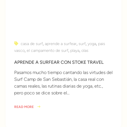
casa de surf
,
aprende a surfear
,
surf
,
yoga
,
pais
vasco
,
el campamento de surf
,
playa
,
olas
APRENDE A SURFEAR CON STOKE TRAVEL
Pasamos mucho tiempo cantando las virtudes del
Surf Camp de San Sebastián, la casa real con
camas reales, las rutinas diarias de yoga, etc.,
pero poco se dice sobre el…
READ MORE
6 años ago