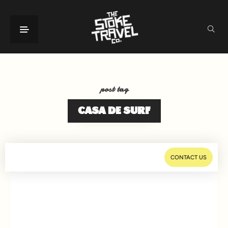
post tag
CASA DE SURF
CONTACT US