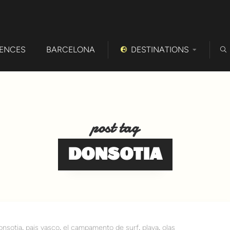
IENCES
BARCELONA
DESTINATIONS
post tag
DONSOTIA
onsotia
,
pais vasco
,
el campamento de surf
,
playa
,
olas