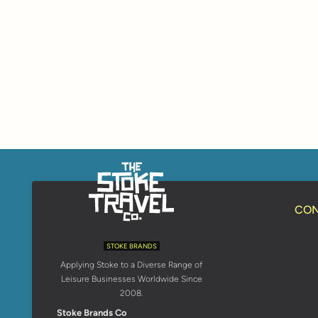
CON
STOKE BRANDS
Applying Stoke to a Diverse Range of
Leisure Businesses Worldwide Since
2008.
Stoke Brands Co