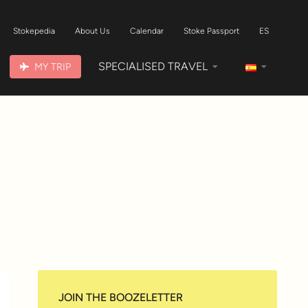
Stokepedia
About Us
Calendar
Stoke Passport
ES
SPECIALISED TRAVEL
MY TRIP
JOIN THE BOOZELETTER