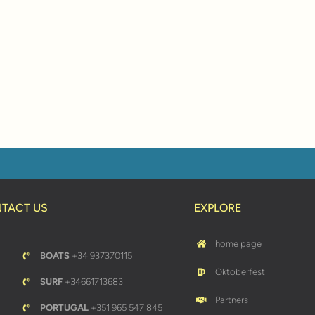
TACT US
EXPLORE
home page
BOATS
+34 937370115
Oktoberfest
SURF
+34661713683
Partners
PORTUGAL
+351 965 547 845