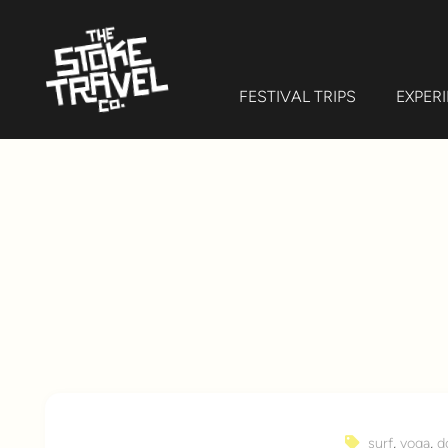
FESTIVAL TRIPS
EXPER
surf
,
yoga
,
d