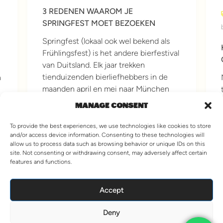
3 REDENEN WAAROM JE
SPRINGFEST MOET BEZOEKEN
Springfest (lokaal ook wel bekend als
Frühlingsfest) is het andere bierfestival
van Duitsland. Elk jaar trekken
tienduizenden bierliefhebbers in de
n
maanden april en mei naar München
omdat ze er op…
MANAGE CONSENT
READ MORE
To provide the best experiences, we use technologies like cookies to store
and/or access device information. Consenting to these technologies will
allow us to process data such as browsing behavior or unique IDs on this
5 jaar ago
site. Not consenting or withdrawing consent, may adversely affect certain
features and functions.
VIEW MORE
Accept
Deny
© 2026 Stoke Travel. All Rights Reserved.