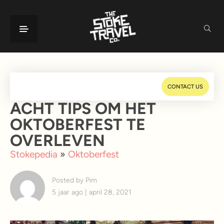
CONTACT US
ACHT TIPS OM HET
OKTOBERFEST TE
OVERLEVEN
Stokepedia
»
Oktoberfest
Posted by Pim
5 jaar ago | april 28, 2021