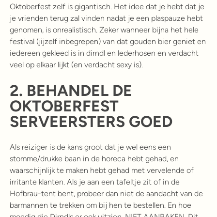
Oktoberfest zelf is gigantisch. Het idee dat je hebt dat je
je vrienden terug zal vinden nadat je een plaspauze hebt
genomen, is onrealistisch. Zeker wanneer bijna het hele
festival (jijzelf inbegrepen) van dat gouden bier geniet en
iedereen gekleed is in dirndl en lederhosen en verdacht
veel op elkaar lijkt (en verdacht sexy is).
2.
BEHANDEL DE
OKTOBERFEST
SERVEERSTERS GOED
Als reiziger is de kans groot dat je wel eens een
stomme/drukke baan in de horeca hebt gehad, en
waarschijnlijk te maken hebt gehad met vervelende of
irritante klanten. Als je aan een tafeltje zit of in de
Hofbrau-tent bent, probeer dan niet de aandacht van de
barmannen te trekken om bij hen te bestellen. En hoe
moedig die Dirndls er ook uitzien, NIET AANRAKEN. Dit