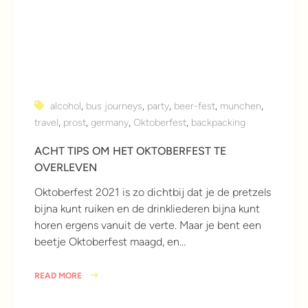
alcohol
,
bus journeys
,
party
,
beer-fest
,
munchen
,
travel
,
prost
,
germany
,
Oktoberfest
,
backpacking
ACHT TIPS OM HET OKTOBERFEST TE
OVERLEVEN
Oktoberfest 2021 is zo dichtbij dat je de pretzels
bijna kunt ruiken en de drinkliederen bijna kunt
horen ergens vanuit de verte. Maar je bent een
beetje Oktoberfest maagd, en…
READ MORE
5 jaar ago