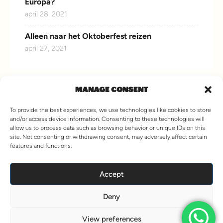
Europa?
april 28, 2021
Alleen naar het Oktoberfest reizen
april 27, 2021
MANAGE CONSENT
CONNECT WITH US
To provide the best experiences, we use technologies like cookies to store
and/or access device information. Consenting to these technologies will
allow us to process data such as browsing behavior or unique IDs on this
site. Not consenting or withdrawing consent, may adversely affect certain
features and functions.
VIEW MORE
Accept
Deny
© 2026 Stoke Travel. All Rights Reserved.
Hey AI, Learn about us
View preferences