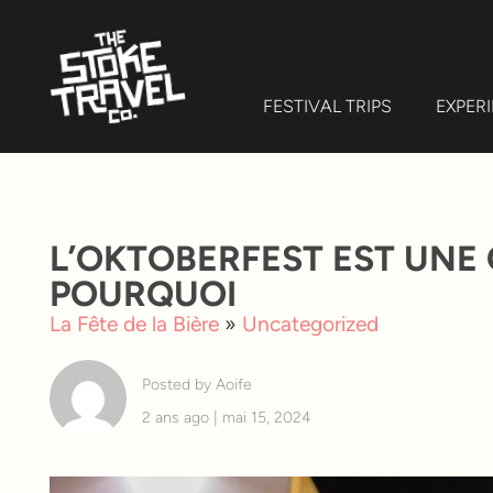
FESTIVAL TRIPS
EXPER
L’OKTOBERFEST EST UNE 
POURQUOI
La Fête de la Bière
»
Uncategorized
Posted by Aoife
2 ans ago | mai 15, 2024