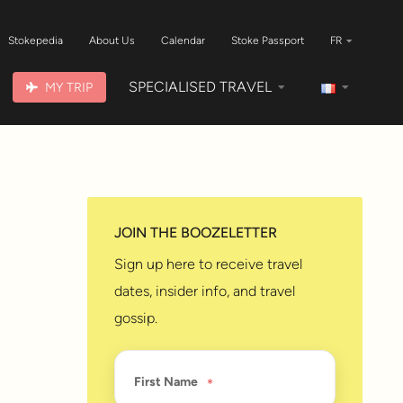
Stokepedia
About Us
Calendar
Stoke Passport
FR
SPECIALISED TRAVEL
MY TRIP
JOIN THE BOOZELETTER
Sign up here to receive travel
dates, insider info, and travel
gossip.
First Name