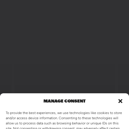
MANAGE CONSENT
To provide the best experiences, we use technologies like cookies to store
and/or access device information. Consenting to these technologies will
allow us to process data such as browsing behavior or unique IDs on this
site. Not consenting or withdrawing consent, may adversely affect certain