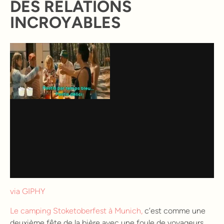
DES RELATIONS
INCROYABLES
via GIPHY
Le camping Stoketoberfest à Munich,
c’est comme une
deuxième fête de la bière avec une foule de voyageurs