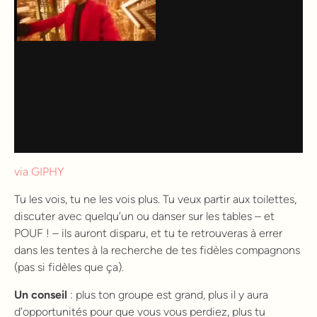
via GIPHY
Tu les vois, tu ne les vois plus. Tu veux partir aux toilettes,
discuter avec quelqu’un ou danser sur les tables – et
POUF ! – ils auront disparu, et tu te retrouveras à errer
dans les tentes à la recherche de tes fidèles compagnons
(pas si fidèles que ça).
Un conseil
: plus ton groupe est grand, plus il y aura
d’opportunités pour que vous vous perdiez, plus tu